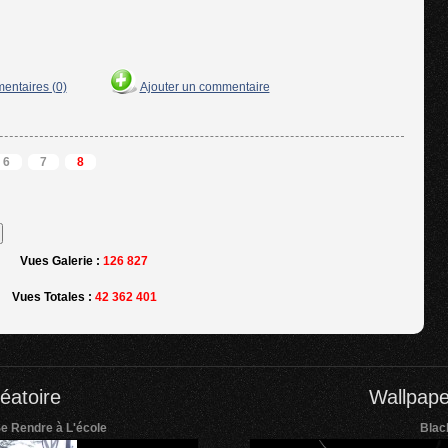
mentaires (0)
Ajouter un commentaire
6
7
8
Vues Galerie :
126 827
Vues Totales :
42 362 401
éatoire
Wallpape
Se Rendre à L'école
Blac