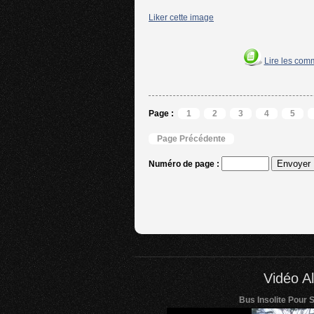
Liker cette image
Lire les com
Page :
1
2
3
4
5
Page Précédente
Numéro de page :
Vidéo Al
Bus Insolite Pour 