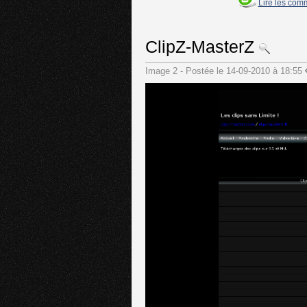
Lire les com
ClipZ-MasterZ
Image 2 - Postée le 14-09-2010 à 18:55