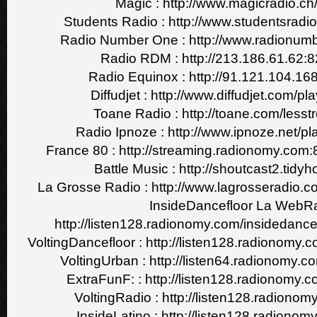
Magic : http://www.magicradio.ch
Students Radio : http://www.studentsradi
Radio Number One : http://www.radionu
Radio RDM : http://213.186.61.62:82
Radio Equinox : http://91.121.104.16
Diffudjet : http://www.diffudjet.com/p
Toane Radio : http://toane.com/les
Radio Ipnoze : http://www.ipnoze.net/
France 80 : http://streaming.radionomy.c
Battle Music : http://shoutcast2.tid
La Grosse Radio : http://www.lagrosseradio.
InsideDancefloor La WebRa
http://listen128.radionomy.com/insidedanc
VoltingDancefloor : http://listen128.radionomy.
VoltingUrban : http://listen64.radionomy.
ExtraFunF: : http://listen128.radionomy.
VoltingRadio : http://listen128.radiono
InsideLatino : http://listen128.radionom