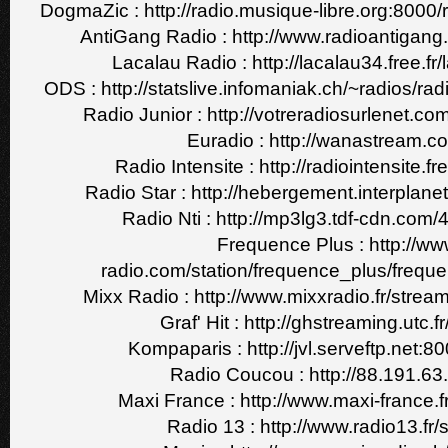
DogmaZic : http://radio.musique-libre.org:800
AntiGang Radio : http://www.radioantigang.f
Lacalau Radio : http://lacalau34.free.fr
ODS : http://statslive.infomaniak.ch/~radios/rad
Radio Junior : http://votreradiosurlenet.co
Euradio : http://wanastream.
Radio Intensite : http://radiointensite.f
Radio Star : http://hebergement.interplane
Radio Nti : http://mp3lg3.tdf-cdn.com
Frequence Plus : http://ww
radio.com/station/frequence_plus/frequ
Mixx Radio : http://www.mixxradio.fr/stre
Graf' Hit : http://ghstreaming.utc.fr
Kompaparis : http://jvl.serveftp.net:
Radio Coucou : http://88.191.6
Maxi France : http://www.maxi-france.
Radio 13 : http://www.radio13.fr