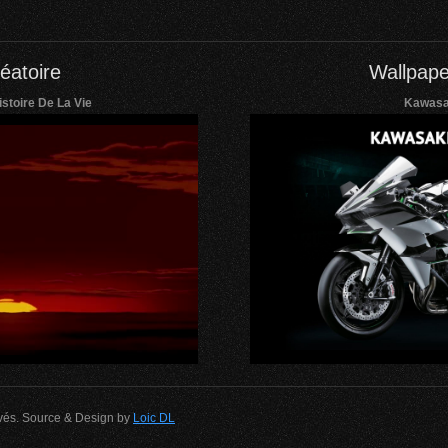
éatoire
Wallpape
istoire De La Vie
Kawasak
rvés. Source & Design by
Loic DL