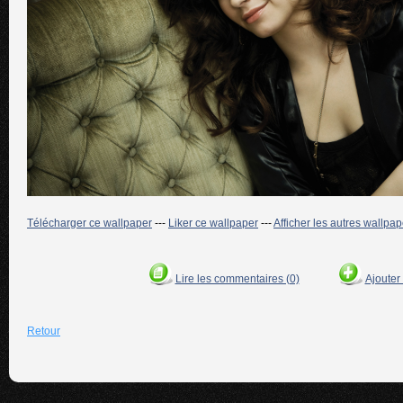
Télécharger ce wallpaper
---
Liker ce wallpaper
---
Afficher les autres wallpa
Lire les commentaires (0)
Ajouter
Retour