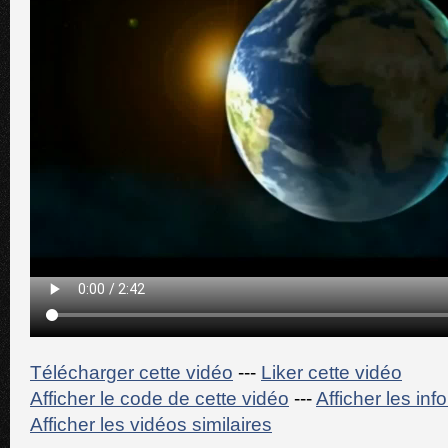
Télécharger cette vidéo
---
Liker cette vidéo
Afficher le code de cette vidéo
---
Afficher les in
Afficher les vidéos similaires