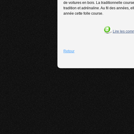
de voitures en bois. La traditionnelle cours
tradition et adrénaline. Au fil des années
année cette folle course.
Lire les com
Retour