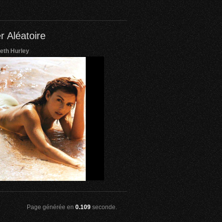
r Aléatoire
beth Hurley
Page générée en
0.109
seconde.