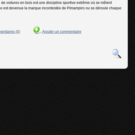
e de voitures en bois est une discipline sportive extrême où se mêlent
, elle est devenue la marque incontestée de Pimampiro ou se déroule chaque
mentaires (0)
Ajouter un commentaire