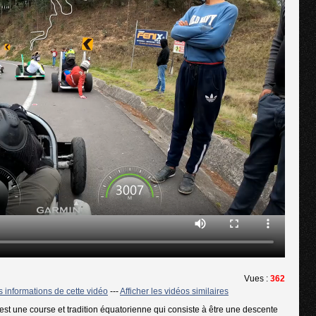
Vues :
362
es informations de cette vidéo
---
Afficher les vidéos similaires
t une course et tradition équatorienne qui consiste à être une descente