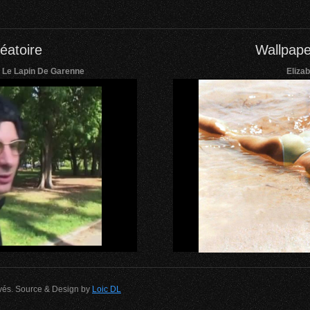
éatoire
Wallpape
 Le Lapin De Garenne
Eliza
rvés. Source & Design by
Loic DL