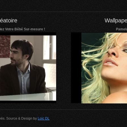
éatoire
Wallpape
z Votre Bébé Sur-mesure !
Pamel
rvés. Source & Design by
Loic DL