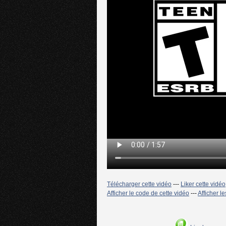
Télécharger cette vidéo
---
Liker cette vidéo
Afficher le code de cette vidéo
---
Afficher l