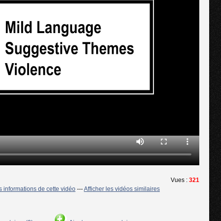
Vues :
321
es informations de cette vidéo
---
Afficher les vidéos similaires