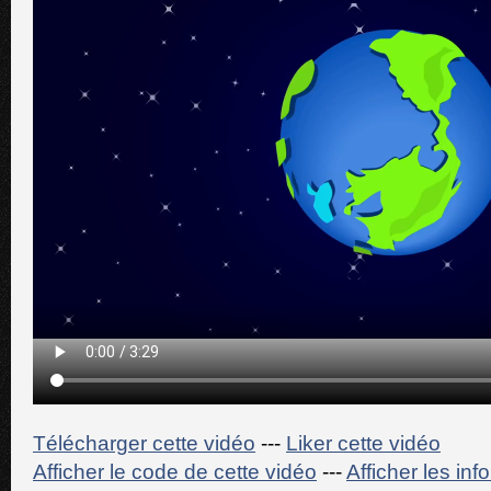
Télécharger cette vidéo
---
Liker cette vidéo
Afficher le code de cette vidéo
---
Afficher les in