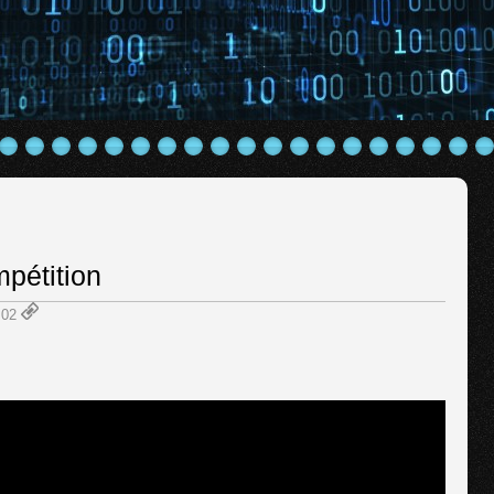
pétition
1:02