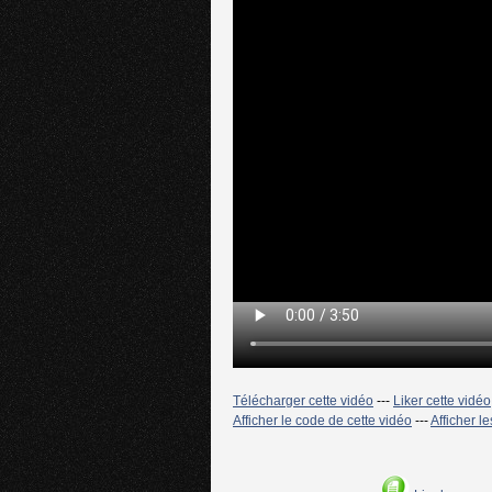
Télécharger cette vidéo
---
Liker cette vidéo
Afficher le code de cette vidéo
---
Afficher l