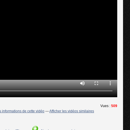
Vues :
509
es informations de cette vidéo
---
Afficher les vidéos similaires