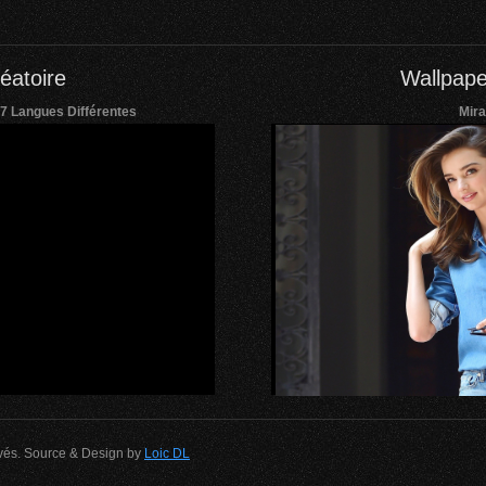
éatoire
Wallpape
7 Langues Différentes
Mira
rvés. Source & Design by
Loic DL