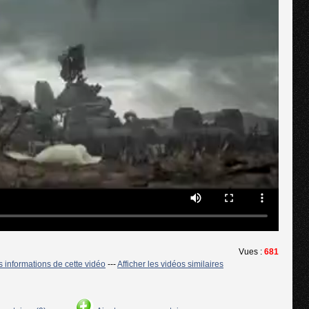
Vues :
681
es informations de cette vidéo
---
Afficher les vidéos similaires