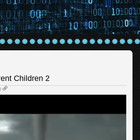
vent Children 2
48