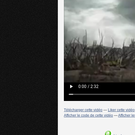
Télécharger cette vidéo
---
Liker cette vidéo
Afficher le code de cette vidéo
---
Afficher l