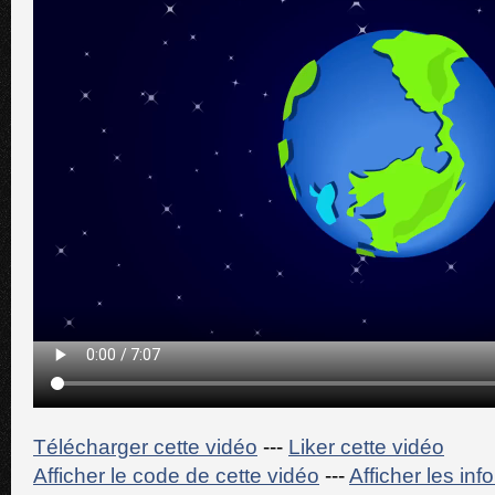
Télécharger cette vidéo
---
Liker cette vidéo
Afficher le code de cette vidéo
---
Afficher les in