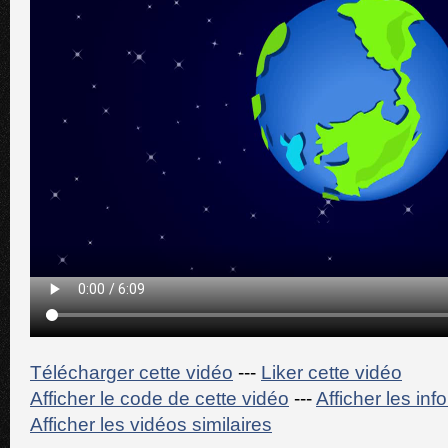
Télécharger cette vidéo
---
Liker cette vidéo
Afficher le code de cette vidéo
---
Afficher les in
Afficher les vidéos similaires