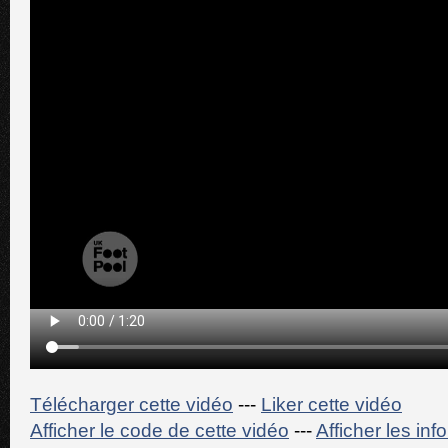
Télécharger cette vidéo
---
Liker cette vidéo
Afficher le code de cette vidéo
---
Afficher les in