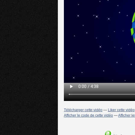
Télécharger cette vidéo
---
Liker cette vidéo
Afficher le code de cette vidéo
---
Afficher l