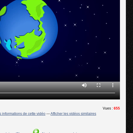
Vues :
655
es informations de cette vidéo
---
Afficher les vidéos similaires