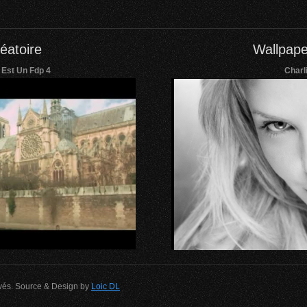
éatoire
Wallpape
 Est Un Fdp 4
Charl
rvés. Source & Design by
Loic DL