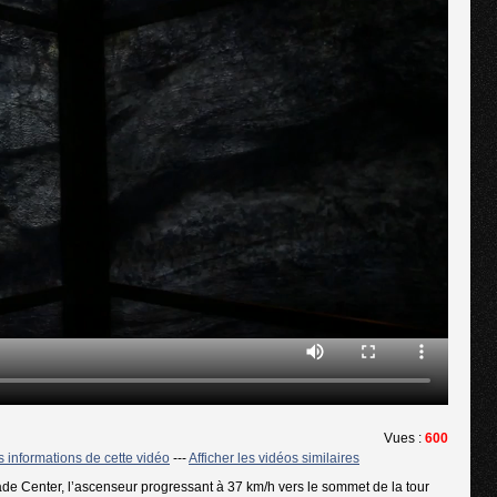
Vues :
600
es informations de cette vidéo
---
Afficher les vidéos similaires
de Center, l’ascenseur progressant à 37 km/h vers le sommet de la tour