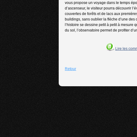
vous propose un voyage dans le temps épous
d’ascenseur, le visiteur pourra découvrir l
couvertes de forêts et de lacs aux premières
buildings, sans oublier la flèche d’une des
l’histoire se dessine petit à petit à mesur
du sol, l’observatoire permet de profiter d
Lire les com
Retour