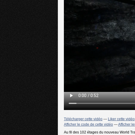
Télécharger cette vidéo
---
Liker cette vidéo
Afficher le code de cette vidéo
---
Afficher l
Au fil des 102 étages du nouveau World Tra