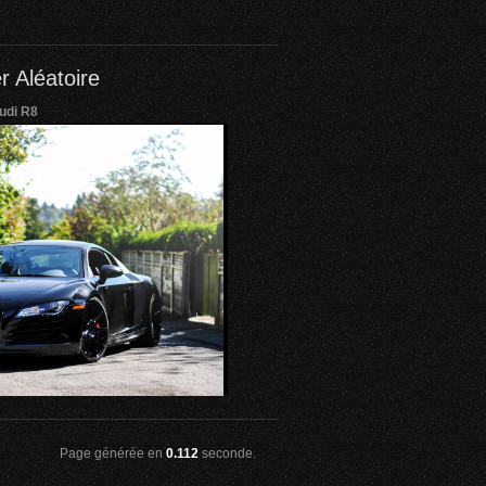
r Aléatoire
udi R8
Page générée en
0.112
seconde.