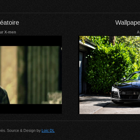
éatoire
Wallpape
eur X-men
A
rvés. Source & Design by
Loic DL