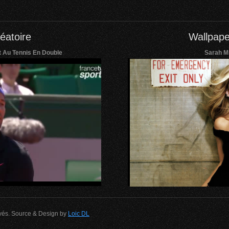
éatoire
Wallpape
Au Tennis En Double
Sarah Mi
rvés. Source & Design by
Loic DL