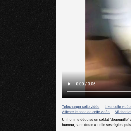
Télécharger cette vidéo
---
Liker cette vidéo
Afficher le code de cette vidéo
---
Afficher l
Un homme déguisé en soldat "dégoupille" u
humeur, sans doute a-t-elle ses règles, puis i