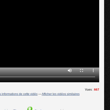
Vues :
667
es informations de cette vidéo
---
Afficher les vidéos similaires