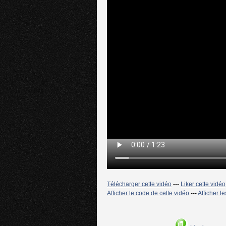
Télécharger cette vidéo
---
Liker cette vidéo
Afficher le code de cette vidéo
---
Afficher l