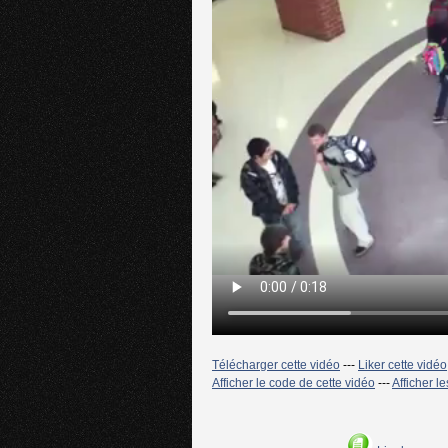
Télécharger cette vidéo
---
Liker cette vidéo
Afficher le code de cette vidéo
---
Afficher l