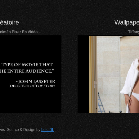
éatoire
Wallpape
nimés Pixar En Vidéo
Tiffa
rvés. Source & Design by
Loic DL