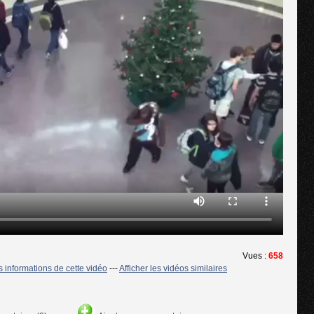
Vues :
658
es informations de cette vidéo
---
Afficher les vidéos similaires