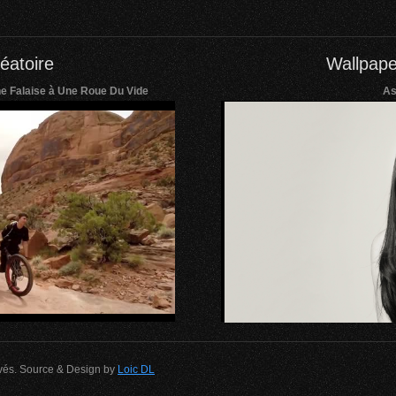
éatoire
Wallpape
 Falaise à Une Roue Du Vide
As
rvés. Source & Design by
Loic DL