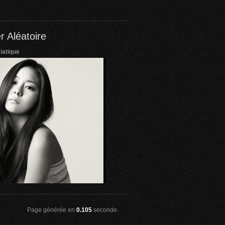
r Aléatoire
iatique
Page générée en
0.105
seconde.