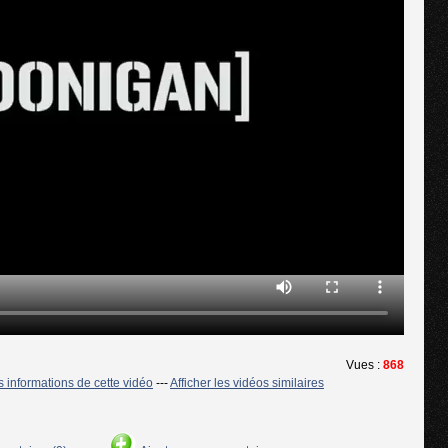
Vues :
868
es informations de cette vidéo
---
Afficher les vidéos similaires