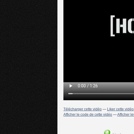
Télécharger cette vidéo
---
Liker cette vidéo
Afficher le code de cette vidéo
---
Afficher l