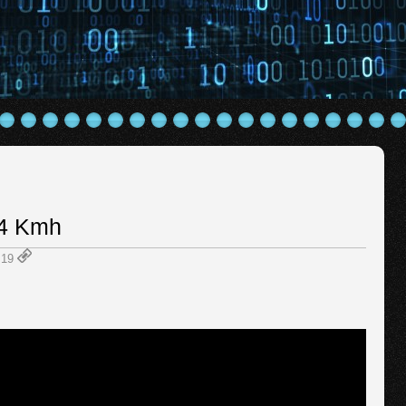
64 Kmh
8:19