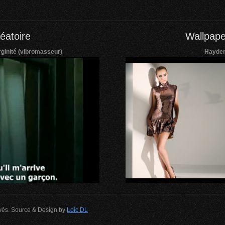
éatoire
Wallpape
ginité (vibromasseur)
Hayden
rvés. Source & Design by
Loic DL