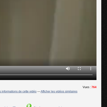
Vues :
764
es informations de cette vidéo
---
Afficher les vidéos similaires