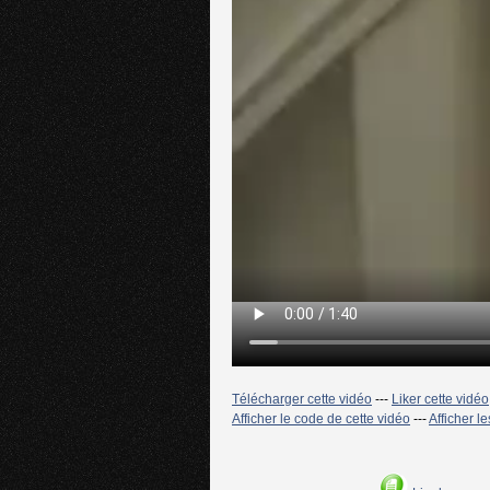
Télécharger cette vidéo
---
Liker cette vidéo
Afficher le code de cette vidéo
---
Afficher l