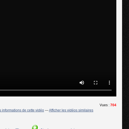
Vues :
704
es informations de cette vidéo
---
Afficher les vidéos similaires