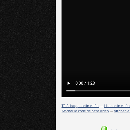
Télécharger cette vidéo
---
Liker cette vidéo
Afficher le code de cette vidéo
---
Afficher l