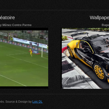
éatoire
Wallpape
y Ménez Contre Parme
Bugat
rvés. Source & Design by
Loic DL