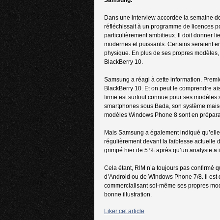
Dans une interview accordée la semaine de
réfléchissait à un programme de licences po
particulièrement ambitieux. Il doit donner
modernes et puissants. Certains seraient ent
physique. En plus de ses propres modèles, 
BlackBerry 10.
Samsung a réagi à cette information. Premi
BlackBerry 10. Et on peut le comprendre ais
firme est surtout connue pour ses modèles 
smartphones sous Bada, son système maiso
modèles Windows Phone 8 sont en prépara
Mais Samsung a également indiqué qu’elle n
régulièrement devant la faiblesse actuelle 
grimpé hier de 5 % après qu’un analyste a 
Cela étant, RIM n’a toujours pas confirmé 
d’Android ou de Windows Phone 7/8. Il est dé
commercialisant soi-même ses propres modèl
bonne illustration.
Liker cet article