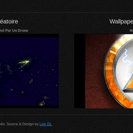
éatoire
Wallpape
ilmé Par Un Drone
Ha
rvés. Source & Design by
Loic DL