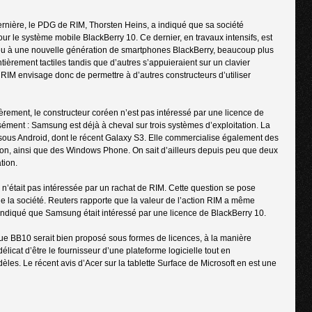
rnière, le PDG de RIM, Thorsten Heins, a indiqué que sa société
ur le système mobile BlackBerry 10. Ce dernier, en travaux intensifs, est
 lieu à une nouvelle génération de smartphones BlackBerry, beaucoup plus
ièrement tactiles tandis que d’autres s’appuieraient sur un clavier
RIM envisage donc de permettre à d’autres constructeurs d’utiliser
èrement, le constructeur coréen n’est pas intéressé par une licence de
ément : Samsung est déjà à cheval sur trois systèmes d’exploitation. La
sous Android, dont le récent Galaxy S3. Elle commercialise également des
n, ainsi que des Windows Phone. On sait d’ailleurs depuis peu que deux
tion.
’était pas intéressée par un rachat de RIM. Cette question se pose
de la société. Reuters rapporte que la valeur de l’action RIM a même
indiqué que Samsung était intéressé par une licence de BlackBerry 10.
que BB10 serait bien proposé sous formes de licences, à la manière
licat d’être le fournisseur d’une plateforme logicielle tout en
es. Le récent avis d’Acer sur la tablette Surface de Microsoft en est une